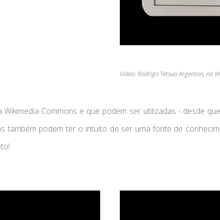
Vídeo: Rodrigo Tetsuo Argenton, na
 Wikimedia Commons e que podem ser utilizadas - desde que 
as também podem ter o intuito de ser uma fonte de conhecim
to!