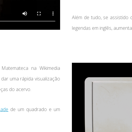
Além de tudo, se assistido
legendas em inglês, aument
a Matemateca na Wikimedia
dar uma rápida visualização
ças do acervo.
dade
de um quadrado e um