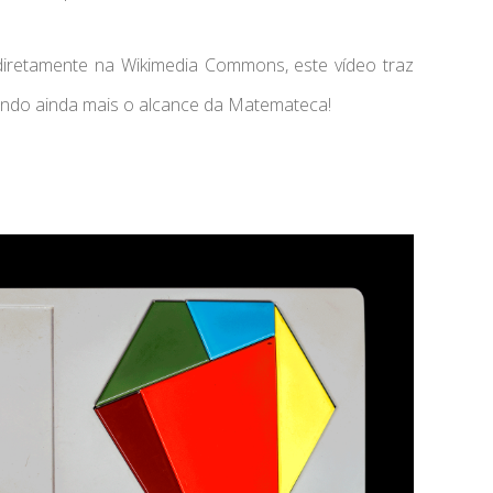
 diretamente na Wikimedia Commons, este vídeo traz
ando ainda mais o alcance da Matemateca!