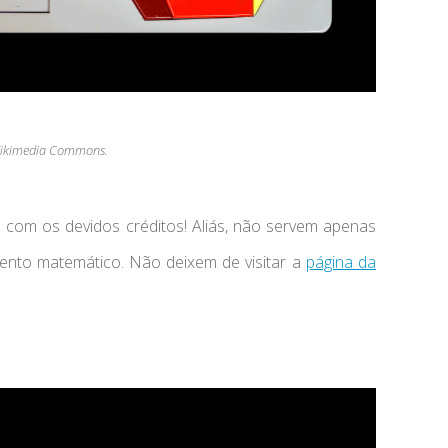
 Wikimedia Commons.
com os devidos créditos! Aliás, não servem apenas
ento matemático. Não deixem de visitar a
página da