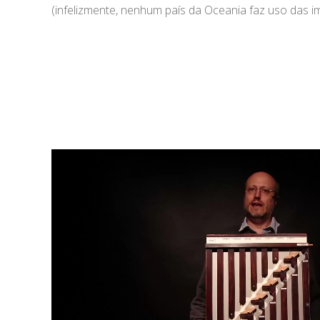
(infelizmente, nenhum país da Oceania faz uso das im