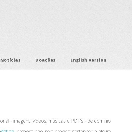
Notícias
Doações
English version
onal - imagens, vídeos, músicas e PDF's - de domínio
ndation
, embora não seja preciso pertencer a algum