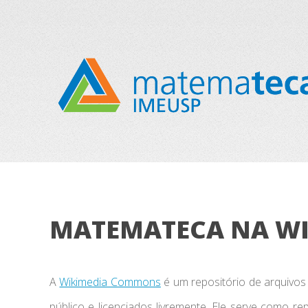
MATEMATECA NA W
A
Wikimedia Commons
é um repositório de arquivos 
público e licenciados livremente. Ele serve como r