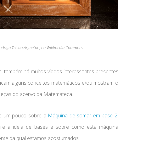
Rodrigo Tetsuo Argenton, na Wikimedia Commons.
eis, também há muitos vídeos interessantes presentes
plicam alguns conceitos matemáticos e/ou mostram o
peças do acervo da Matemateca.
ala um pouco sobre a
Máquina de somar em base 2
,
bre a ideia de bases e sobre como esta máquina
ente da qual estamos acostumados.