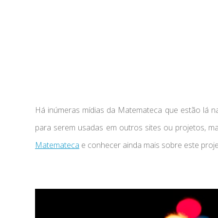
Há inúmeras mídias da Matemateca que estão lá na
para serem usadas em outros sites ou projetos, m
Matemateca
e conhecer ainda mais sobre este proje