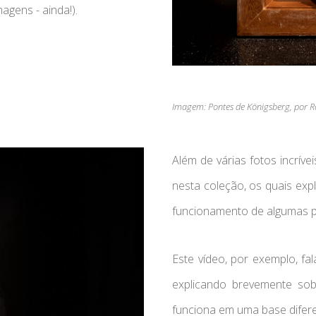
agens - ainda!).
Imagem: Pontes de Königsberg, por 
Além de várias fotos incrív
nesta coleção, os quais ex
funcionamento de algumas 
Este vídeo, por exemplo, f
explicando brevemente so
funciona em uma base difer