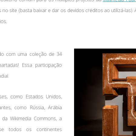
no site (basta baixar e dar os devidos créditos ao utilizá-las).
ios.
ndo com uma coleção de 34
artadas! Essa participação
ial.
ses, como Estados Unidos,
ntes, como Rússia, Arábia
o da Wikimedia Commons, a
se todos os continentes