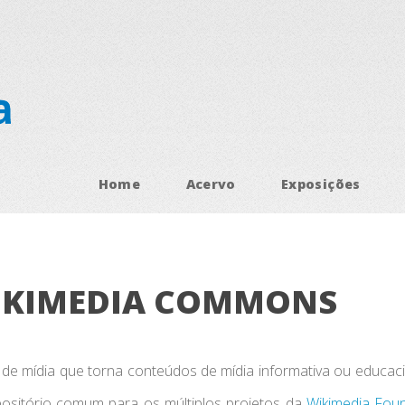
Home
Acervo
Exposições
IKIMEDIA COMMONS
de mídia que torna conteúdos de mídia informativa ou educaci
epositório comum para os múltiplos projetos da
Wikimedia Fou