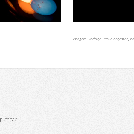
Imagem: Rodrigo Tetsuo Argenton, 
omputação